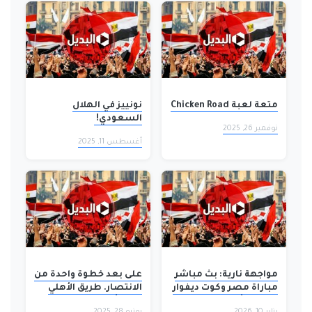
متعة لعبة Chicken Road
نونييز في الهلال
السعودي!
نوفمبر 26, 2025
أغسطس 11, 2025
مواجهة نارية: بث مباشر
على بعد خطوة واحدة من
مباراة مصر وكوت ديفوار
الانتصار. طريق الأهلي
في قمة أفريقية
نحو كأس العالم للأندية
يناير 10, 2026
يونيو 28, 2025