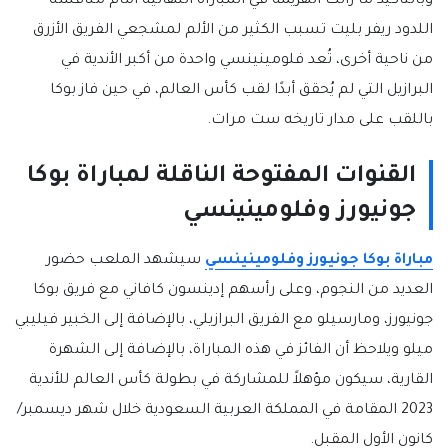
وبالتأكيد ما زالت الهزيمة في المباراة النهائية أمام منافسه
اللدود ريفر بليت تسبب الكثير من الألم لمشجعي الفريق الأزرق
من ناحية أخرى، تُعد فلومينينسي واحدة من أكبر الأندية في
البرازيل التي لم يُحقق أبدًا لقب كأس العالم، في حين فاز بوكا
باللقب على مدار تاريخه ست مرات.
القنوات المفتوحة الناقلة لمباراة بوكا
جونيورز وفلومينينسي
مباراة بوكا جونيورز وفلومينينسي
سيشهد الملعب حضور
العديد من النجوم، وعلى رأسهم إدينسون كافاني مع فريق بوكا
جونيورز، ومارسيلو مع الفريق البرازيلي، بالإضافة إلى الخبير فيليبي
ميلو ويلاحظ أن الفائز في هذه المباراة، بالإضافة إلى الشهرة
القارية، سيكون مؤهلاً للمشاركة في بطولة كأس العالم للأندية
2023 المقامة في المملكة العربية السعودية خلال شهر ديسمبر/
كانون الأول المقبل.