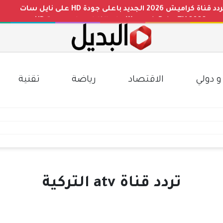
 بجودة HD
نايل سات
م الجلوس والاسم عبر موقع الوزارة
مصري الممتاز والقنوات الناقلة
و دولي
الاقتصاد
رياضة
تقنية
تردد قناة atv التركية