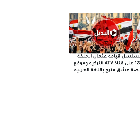
سلسل قيامة عثمان الحلقة
128 على قناة ATV التركية وموقع
صة عشق مترج باللغة العربية