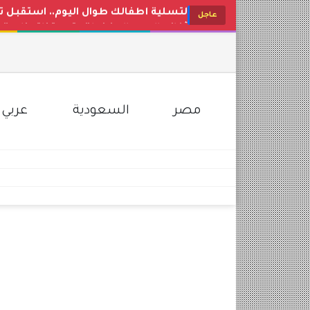
أغاني البيبي المفضلة.. تردد قناة وناسة بيبي 2026 Wanasah Baby TV على النايل سات
عاجل
أغاني البيبي المفضلة.. تردد قناة طيور الجنة 2026 Toyor Al-Janah على 
تردد قناة وناسة 2026: محتوى ترفيهي تعليمي مميز للأطفال
رابط الاستعلام عن نتائج الامتحانات برق
موعد مباراة الأهلي القادمة في الدوري ال
مصر
السعودية
عربي 