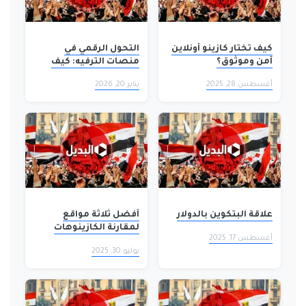
كيف تختار كازينو أونلاين
التحول الرقمي في
آمن وموثوق؟
منصات الترفيه: كيف
يغيّر الإنترنت تجربة
أغسطس 28, 2025
يناير 20, 2026
المستخدم في العالم
العربي؟
علاقة البتكوين بالدولار
أفضل ثلاثة مواقع
لمقارنة الكازينوهات
أغسطس 17, 2025
للعثور على كازينوهات
يوليو 30, 2025
بأموال حقيقية