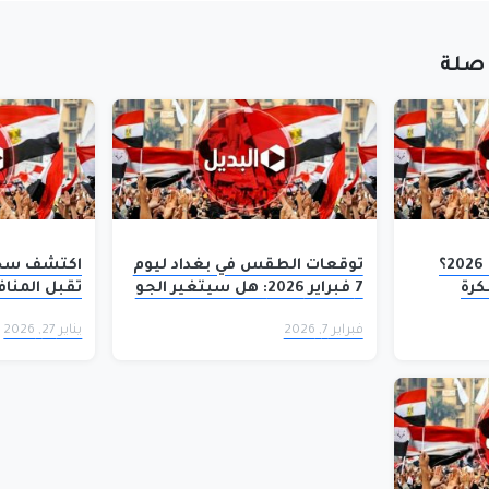
 صلة
كم يتبقى على رمضان 2026؟
توقعات الطقس في بغداد ليوم
اكتشف سحر 
كرة
7 فبراير 2026: هل سيتغير الجو
البارد إلى دافئ؟
الحصرية للإق
فبراير 7, 2026
يناير 27, 2026
والتسوق – 