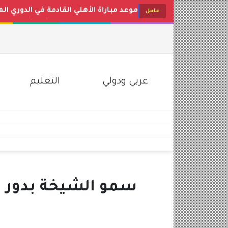
جدول موعد صرف مرتبات شهر أغسطس 2026 للعاملين بالدولة والوزا
عاجل
أسعار البنزين والسولار اليوم في مصر ب
تردد قناة طيور الجنة الجديد 2026 Toyor Al Janah على نايل سات وعرب سات
سعر الذهب اليوم في مصر محلات الصاغة عيار 21 و24 (تحدي
سعر الدولار اليوم في مصر الثلاثاء 4 أغسطس 2026 بالبنوك والسوق السوداء
عربي ودولي
التعليم
سمو الشيخة بدور ال