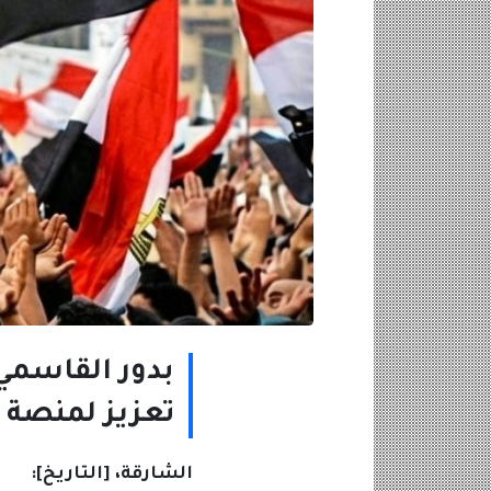
بدور القاسمي 
تعزيز لمنصة ا
الشارقة، [التاريخ]: