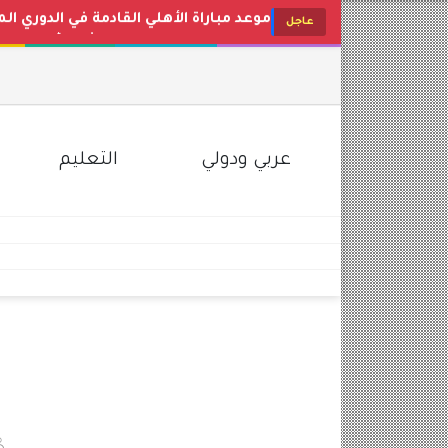
جدول موعد صرف مرتبات شهر أغسطس 2026 للعاملين بالدولة والوزا
عاجل
أسعار البنزين والسولار اليوم في مصر ب
تردد قناة طيور الجنة الجديد 2026 Toyor Al Janah على نايل سات وعرب سات
سعر الذهب اليوم في مصر محلات الصاغة عيار 21 و24 (تحدي
سعر الدولار اليوم في مصر الثلاثاء 4 أغسطس 2026 بالبنوك والسوق السوداء
عربي ودولي
التعليم