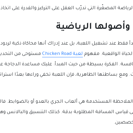
ياضة المصغّرة التي تدرّب العقل على التركيز والقدرة على اتخاذ ال
 وأصولها الرياضية
Chicken Road لا تبدأ فقط عند تشغيل اللعبة، بل عند إدراك أنها محاكاة ذكية 
لحياة الواقعية. مفهوم
لعبة Chicken Road
مستوحى من التحديات
نافسة. الفكرة بسيطة من حيث المبدأ: عليك مساعدة الدجاجة ع
 ومع بساطتها الظاهرية، فإن اللعبة تخفي وراءها بعدًا استرات
الملاحظة المستخدمة هي ألعاب الجري بالعدو أو بالضوابط. فا
لى قياس المسافة المطلوبة بدقة. كذلك التنسيق والبالانس وه
تخصصين.