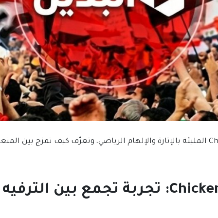
اكتشف لعبة Chicken Road المليئة بالإثارة والإلهام الرياضي، وتعرّف كيف تمزج بي
لعبة Chicken Road: تجربة تجمع بين الت