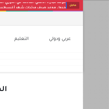
جدول موعد صرف مرتبات شهر أغسطس 2026 للعاملين بالدولة والوزا
عاجل
أسعار البنزين والسولار اليوم في مصر ب
تردد قناة طيور الجنة الجديد 2026 Toyor Al Janah على نايل سات وعرب سات
سعر الذهب اليوم في مصر محلات الصاغة عيار 21 و24 (تحدي
سعر الدولار اليوم في مصر الثلاثاء 4 أغسطس 2026 بالبنوك والسوق السوداء
عربي ودولي
التعليم
ال