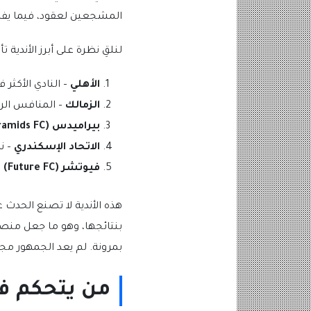
المشجعين لعقود، فيما يفر
لنلقِ نظرة على أبرز الأندية ت
الأهلي
– النادي الأكثر ف
الزمالك
– المنافس الر
بيراميدس (Pyramids FC)
الاتحاد الإسكندري
– ن
فيوتشر (Future FC)
–
هذه الأندية لا تصنع الحدث 
بنتائجها، وهو ما جعل من
بمرونة. لم يعد الجمهور مجرد
من يتحكم في