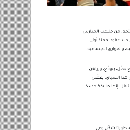
تمع، من ملاعب المدارس
نذ عقود. فمنذ أولى
 والفوارق الاجتماعية.
حلّل، يتوقّع، ويراهن.
 هذا السياق، يفضّل
التنقل. إنها طريقة جديدة
أسطوريًا شكّل وعي