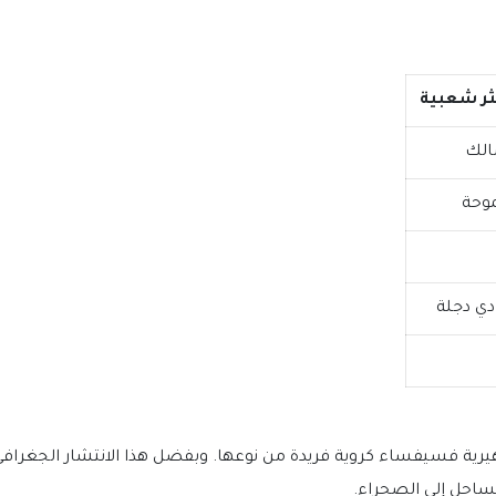
كثر شعبية
مالك
موحة
دي دجلة
رية فسيفساء كروية فريدة من نوعها. وبفضل هذا الانتشار الجغرافي ا
ساحل إلى الصحراء.