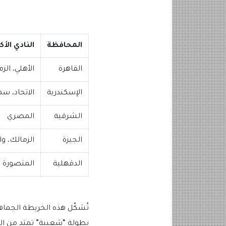
المحافظة
النادي الأ
القاهرة
الأهلي، الز
الإسكندرية
الاتحاد، س
الشرقية
المصري
الجيزة
الزمالك، وا
الدقهلية
المنصورة
تُشكّل هذه الخريطة الجماهي
بطولة “شعبية” تمتد من ال