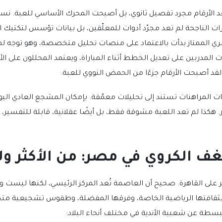
عد الأرقام مجرد تفصيل ثانوي، بل أصبحت المحرك الأساسي للعبة. نسبة
ري الممتاز بدأت بالاعتماد على منصات تحليل متخصصة، وهو توجه لم يع
ت المدربين على تعديل الخطط أثناء المباراة، ويعتمد المحللون على الأرقام
د أصبحت الأرقام جزءًا من الحمض النووي للعبة.
ات المراهنات تستند إلى تحليلات معمّقة. بإمكان المشجع العادي الي
َر. هكذا لم تعد اللعبة مشوقة فقط، بل أيضًا عقلانية، قابلة للتفسير،
 الكروي في مصر: من الأكثر ولا
 على القاهرة. صحيح أن العاصمة تُعد المركز الرئيسي، لكنها ليست 
بثقافتها الرياضية الخاصة، وفرقها المفضلة، وطقوس تشجيعية متجذّ
طة عن شعبية الأندية في مختلف أنحاء البلاد: