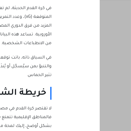
في كرة القدم الحديثة، لم ت
المتوقعة (xG)، وعدد التمريرات الناجحة لم تعد مجرّد أدوات للمعلّقين، بل بيانات تؤسس لتكتيك الفريق وتوجّه قراراته.
المزيد من فرق الدوري المص
الأوروبية. تساعد هذه البيانا
من الانطباعات الشخصية. لق
في السياق ذاته، باتت توقع
والتنبؤ بمن سيُسجّل أو يُنذ
تثير الحماس.
خريطة الشغف
لا تقتصر كرة القدم في مصر
فالمناطق الإقليمية تتمتع 
بشكل أوضح، إليك لمحة مبس