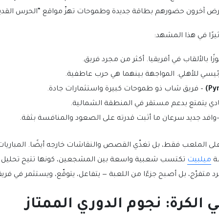
ض آخرون حضورهم بطاقة جديدة وطموحات تهزّ مواقع “الحرس القدي
أثيرًا في هذا المشهد:
وزًا بالألقاب في أفريقيا. أكثر من مجرد فريق.
ئيسي للأهلي. المواجهة بينهما هي حرب عاطفية.
– فريق شاب ذو طموحات كبيرة واستثمارات جادة.
ادي يتمتع بدعم مستقر في المنطقة الشمالية.
وافد جديد سرعان ما أثبت قدرته على الصعود والمنافسة بثقة.
على الملعب فقط، بل تغذّي القصص والنقاشات خارجه أيضًا. المباريات ا
صة
ميلبيت
تكتسب شعبية واسعة بين المشجعين، كونها تتيح تحليل الا
 متفرّج، بل أصبح جزءًا من اللعبة — يتفاعل، يتوقّع، ويستثمر في فريقه
 الكرة: نجوم الدوري الممتاز