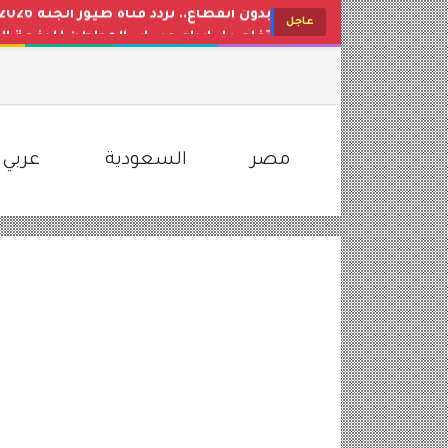
تفاصيل إيداع حساب المواطن للدفعة الجدي
عاجل
حقيقة تعديل التقويم الدراسي ومواعيد
مفاجأة في عيار 21 اليوم.. تراجع جديد في أسعار الذهب بمصر وتحديث مباشر لأسواق الصاغة
تحديث البنوك والشركات.. سعر الدولار ا
لتسلية أطفالك طوال اليوم.. استقبل تردد قناة كراميش 2026 الجديد
مصر
السعودية
عربي 