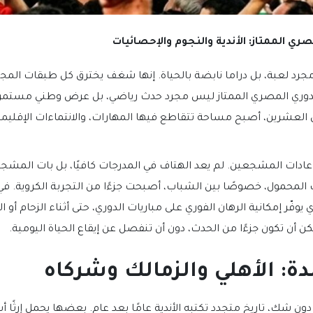
ري الممتاز: الأندية والنجوم والإحصائيات
رد لعبة، بل دراما نابضة بالحياة. إنها شغف يخترق كل طبقات المج
لدوري المصري الممتاز ليس مجرد حدث رياضي، بل عرض وطني مستمر م
العشرين، أصبح مساحة تتقاطع فيها المهارات، والانتماءات الإقليمية،
عادات المشجعين. لم يعد الهتاف في المدرجات كافيًا، بل بات المشجع ي
ف المحمول، خصوصًا بين الشباب، أصبحت جزءًا من التجربة الكروية. في
ي يوفّر إمكانية الرهان الفوري على مباريات الدوري، حتى أثناء الزحام أو 
كن أن تكون جزءًا من الحدث، دون أن تنفصل عن إيقاع الحياة اليومية.
لدة: الأهلي والزمالك وشركاه
دون شك، تاريخ متجدد تكتبه الأندية عامًا بعد عام. بعضها يحمل إرثًا 