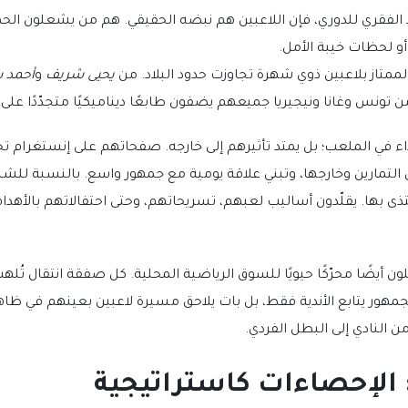
مود الفقري للدوري، فإن اللاعبين هم نبضه الحقيقي. هم من يشعلون ال
و لحظات خيبة الأمل.
لممتاز بلاعبين ذوي شهرة تجاوزت حدود البلاد. من
يحيى شريف
و
أحمد 
من تونس وغانا ونيجيريا جميعهم يضفون طابعًا ديناميكيًا متجدّدًا على 
أداء في الملعب؛ بل يمتد تأثيرهم إلى خارجه. صفحاتهم على إنستغرام 
لتمارين وخارجها، وتبني علاقة يومية مع جمهور واسع. بالنسبة للشبا
تذى بها. يقلّدون أساليب لعبهم، تسريحاتهم، وحتى احتفالاتهم بالأهداف
لون أيضًا محرّكًا حيويًا للسوق الرياضية المحلية. كل صفقة انتقال تُ
جمهور يتابع الأندية فقط، بل بات يلاحق مسيرة لاعبين بعينهم في ظاه
النادي إلى البطل الفردي.
: الإحصاءات كاستراتيجية