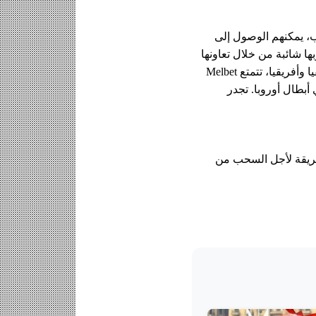
Melbet علامة تجارية عالمية مرموقة في مجال المراهنات. يزور منصتها يوميًا أكثر من 400000 لاعب، يمكنهم الوصول إلى 
مجموعة واسعة من الرهانات على أكثر من 1000 حدث رياضي. يتم تأكيد سمعة الشركة التي لا تشوبها شائبة من خلال تعاونها 
مع الرياضيين المشهورين والمؤسسات الرياضية الشهيرة. في منطقة الشرق الأوسط وشمال أفريقيا وأفريقيا، تتمتع Melbet 
بمكانة الشريك الإقليمي لنادي يوفنتوس، الفريق الأكثر تتويجًا بالدوري الإيطالي والفائز مرتين بدوري أبطال أوروبا. تجدر 
ة الموثوقة تقدم على منصتها أكثر من 60 طريقة لأجل السحب من Melbet، بما في ذلك أنظمة الدفع الدولية 