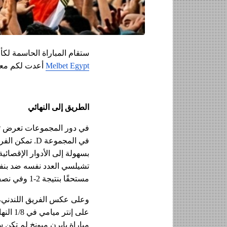
ستقام المباراة الحاسمة لكأس العالم للأندية
Melbet Egypt
 أعدت لكم معاي
الطريق إلى النهائي
مستحقًا بنتيجة 2-1 وفي نصف النهائي، لم يتركوا لفريق فلومينينسي أي فرصة للفوز وفازوا بنتيجة 2-0.