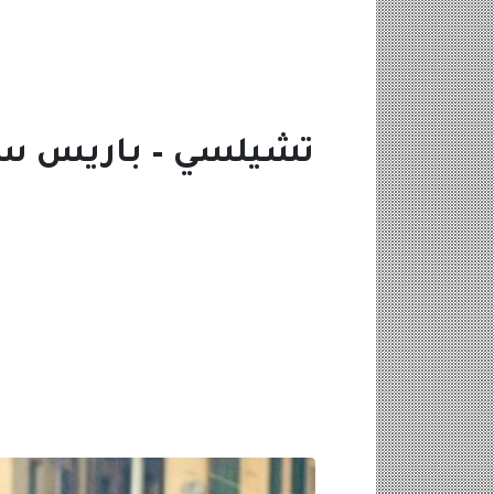
تشيلسي – باريس سان 