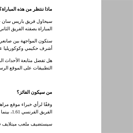
ماذا ننتظر من هذه المباراة؟
المباراة بصفته الفريق الثان
أشرف حكيمي وكوكوريليا على 
هل تفضل متابعة الأحداث ال
التطبيقات على الموقع الر
من سيكون الفائز؟
وفقًا لرأي خبراء موقع مراه
الفريق الفرنسي 1.61، بينما يبلغ احتمال فوز تشيلسي 5.1 وفي حال التعادل، سيتضاعف رهانك بمقدار 4.25.
سيستضيف ملعب ميتلايف في ني