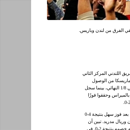
في دور المجموعات تعرض تشيلسي لهزيمة مخيبة للآمال بنتيجة 1-3 أمام فلامنجو ، وبذلك شغل الفريق اللندني المركز الثاني 
في المجموعة D. تمكن الفريق اللندني من الاستفادة من هذا، حيث مكنت هذه الظروف فريق إنزو ماريسكا من الوصول 
بسهولة إلى الأدوار الإقصائية. تلقت شباك  فلامنجو متصدر المجموعة أربعة أهداف من قبل بايرن في 1/8 النهائي، بينما سجل 
تشيلسي العدد نفسه ضد بنفيكا، ذلك الفريق الضعيف. في مباراة ربع النهائي، بدا البلوز أكثر ثقة من بالميراس وحققوا فوزًا 
وعلى عكس الفريق اللندني، واجه باريس سان جيرمان منافسين أقوياء للغاية في الأدوار الإقصائية. بعد فوز سهل بنتيجة 4-0 
على إنتر ميامي في 1/8 النهائي، توقع الباريسيون مواجهات رفيعة المستوى مع عملاقي أوروبا، بايرن وريال مدريد. تبين أن 
مباراة بايرن ميونخ لم تكن سهلة على باريس سان جيرمان، لكن فريق لويس إنريكي لم يتوانى وهزم خصمه بنتيجة 2-0. في 