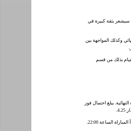
سيحاول فريق باريس سان جيرمان فرض أسلوبه على منافسه والاستحواذ على الكرة. أما تشيلسي سيشعر بثقة كبيرة في 
ستكون المواجهة بين صانعي الألعاب فيتينيا و إنزو فرنانديز في وسط الملعب إحدى أهم لحظات النهائي وكذلك المواجهة بين 
.
 للاندرويد. يمكنك القيام بذلك من قسم 
 يعتبر باريس سان جيرمان المرشح الأوفر حظًا في المباراة النهائية. يبلغ احتمال فوز 
اة الساعة 22:00.