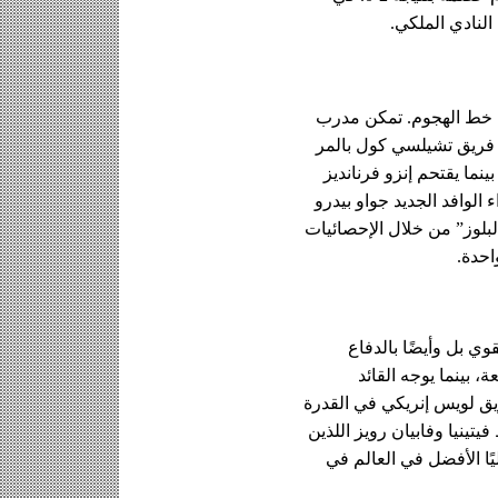
النادي الملكي.
على هذا القدر من الإبداع والتنوع في خط الهجوم. تمكن مدرب 
الفريق إنزو ماريسكا من بناء الروابط بين اللاعبين وغرس أسلوب اللعب الهجومي في لاعبيه. كابتن فريق تشيلسي كول بالمر 
يقوم بتمريرات غير متوقعة ويقوم بإنهاء الهجمات بفعالية. يتألق مارك كوكوريلا على الجهة اليسرى، بينما يقتحم إنزو فرنانديز 
منطقة جزاء الخصم دائمًا ويصنع الفارق. أثبت الجناحان بيدرو نيتو وكريستوفر الجدارة أخيرًا. كان أداء الوافد الجديد جواو بيدرو 
مذهلًا حيث سجل هدفين في مباراة نصف النهائي ضد فلومينينسي. تم تأكيد القوة الهجومية لفريق”البلوز” من خلال الإحصائيات 
باريس سان جيرمان هو فريق متوازن بشكل ممتاز في جميع خطوطه حيث لا يتميز فقط بهجومه القوي بل وأيضًا بالدفاع 
الصلب. خفيتشا كفاراتسخيليا و ديزيري دوي وعثمان ديمبيلي مستعدون دائمًا لتسجيل الأهداف الرائعة، بينما يوجه القائد 
المخضرم ماركينيوس تحركات الباريسيين بمهارة في الدفاع عن المرمى. تتمثل إحدى نقاط قوة فريق لويس إنريكي في القدرة 
على التحكم بالكرة والخروج من تحت الضغط بالتمريرات القصيرة. يجب أن نشيد هنا بلاعبي الوسط فيتينيا وفابيان رويز اللذين 
شكلا ثنائيًا رائعًا في وسط الملعب. يجب أن لا ننسى الظهيرين نونو مينديز وأشرف حكيمي، فهما حاليًا الأفضل في العالم في 