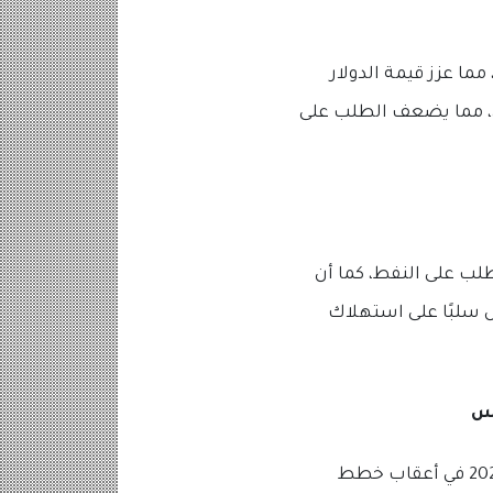
مما عزز قيمة الدولار
خرى، مما يضعف الطلب على
لب على النفط، كما أن
س سلبًا على استهلاك
لس
يرى بنك جولدمان ساكس مخاطر سلبية على متوسط ​​توقعاته لخام برنت لعامي 2025 و 2026 في أعقاب خطط