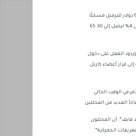
فى يوم الأربعاء (5 مارس) هبط خام برنت وهو المعيار الدولى بنسبة 3.6% ليصل إلي 68.50 دولار للبرميل مسجلًا
أدني مستوي منذ 2021، وانخفض خام غرب تكساس الوسيط وهو المعيار الأمريكى بأكثر من 4% ليصل إلي 65.30
وردود الفعل على دخول
لى قرار أعضاء كارتل
مر في الوقت الحالي
جأ العديد من المحللين.
 فايف”: أن المحللون
تعريفات الجمركية”.