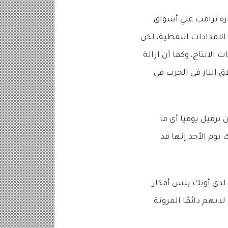
ارة ترامب علي أسواق
الامدادات النفطية، لكن
الانتاج، وكما أن ازالة
 النار فى الحرب فى
جيا بإجمالي 2.2 مليون برميل يوميا أي ما
ًا، على مدى فترة تمتد حتي عام 2026، وقالت أوبك يوم الأحد إنها قد
لدي أوبك بلس أفكار
يهم دائمًا المرونة