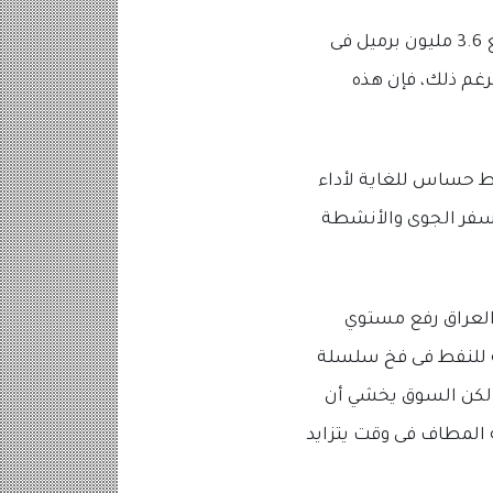
وفي إشارة أخري محتملة إلى ضعف الطلب، ارتفعت مخزونات النفط الخام الأمريكية بواقع 3.6 مليون برميل فى
برغم ذلك، فإن هذه
فط حساس للغاية لأداء
السفر الجوى والأنشطة
لعراق رفع مستوي
جة للنفط فى فخ سلسلة
، لكن السوق يخشي أن
ة المطاف فى وقت يتزايد