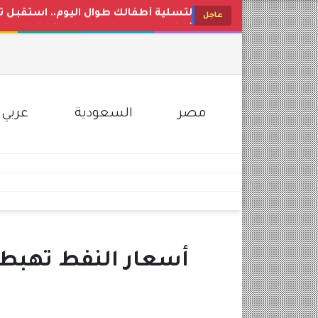
أغاني البيبي المفضلة.. تردد قناة وناسة بيبي 2026 Wanasah Baby TV على النايل سات
عاجل
أغاني البيبي المفضلة.. تردد قناة طيور الجنة 2026 Toyor Al-Janah على 
تردد قناة وناسة 2026: محتوى ترفيهي تعليمي مميز للأطفال
رابط الاستعلام عن نتائج الامتحانات برق
موعد مباراة الأهلي القادمة في الدوري ال
مصر
السعودية
عربي 