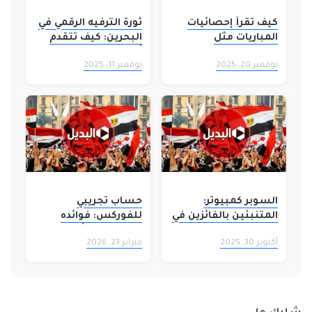
كيف تقرأ إحصائيات
ثورة الترفيه الرقمي في
المباريات مثل
البحرين: كيف تتقدم
المحترفين: دليل
ألعاب الكازينو اون لاين
نوفمبر 20, 2025
نوفمبر 11, 2025
لمشجعي كرة القدم
في 2025؟
السوبر كمبيوتر:
حساب تجريبي
المتنبئين بالفائزين في
للفوركس: فوائده
الماتشات الكبيرة
وكيف يمكن أن يجعلك
أكتوبر 30, 2025
فبراير 23, 2026
متداولًا أفضل