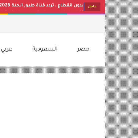
تفاصيل إيداع حساب المواطن للدفعة الجدي
عاجل
حقيقة تعديل التقويم الدراسي ومواعيد
مفاجأة في عيار 21 اليوم.. تراجع جديد في أسعار الذهب بمصر وتحديث مباشر لأسواق الصاغة
تحديث البنوك والشركات.. سعر الدولار ا
لتسلية أطفالك طوال اليوم.. استقبل تردد قناة كراميش 2026 الجديد
مصر
السعودية
عربي 