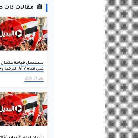
📰
مقالات ذات ص
على قناة ATV ال
عشق مترج باللغة العرب
مايو 27, 2023