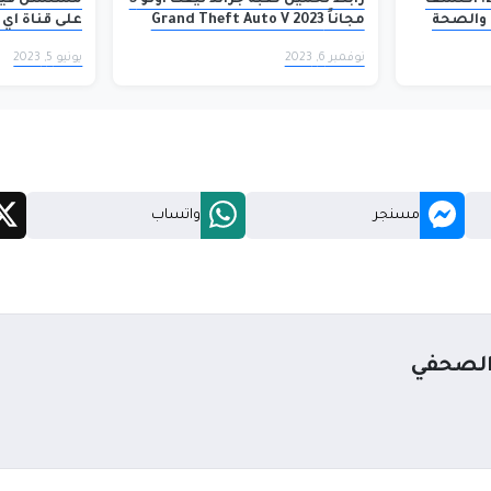
الأبراج ليوم 21 يناير 2026: اكتشف
رابط تحميل لعبة جراند ثيفت أوتو 5
والصحة
مجاناً Grand Theft Auto V 2023
على قناة اي 
للاندرويد والكمبيوتر
نوفمبر 6, 2023
يونيو 5, 2023
مسنجر
واتساب
الصحفي