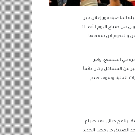
ة الماضية فور إعلان خبر
وفاة الإعلامية الكبيرة فايزة واصف، أعلن خبر وفاة فايز واصف هو ابن شقيقها مطلع الساعات الأولى من صباح اليوم الأحد 11
اميين والنجوم ابن شقيقها
رة في المجتمع، واخر
ر من المشاكل وكان دائماً
رات التالية وسوف نقدم
ة فايزة واصف مقدمة برنامج حياتي بعد صراع
جد الصديق حي مصر الجديد