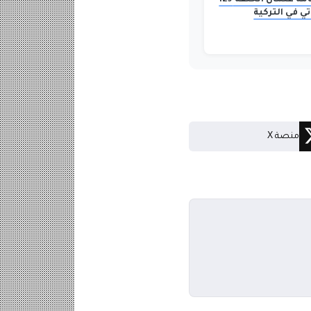
مسلسل قيامة عثمان الحلقة 129
تي في التركية
منصة X