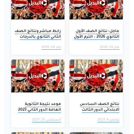
عاجل: نتائج الصف الأول
رابط مباشر ونتائج الصف
الثانوي 2026 – الترم الأول
الثاني الثانوي بالدرجات
متاحة الآن! تفاصيل
والتقديرات الآن – 24 يناير
يناير 24, 2026
يناير 24, 2026
كاملة حول كيفية
2026 – لا تفوت فرصة
الاستعلام بالاسم ورقم
الاطمئنان!
الجلوس والتقديرات
نتائج الصف السادس
موعد نتيجة الثانوية
الابتدائي الدور الثالث
العامة الدور الثاني 2023
2023 بالرقم الامتحاني
والاستعلام بالاسم ورقم
نوفمبر 4, 2023
أغسطس 29, 2023
عبر موقع نتائجنا
الجلوس جميع
المحافظات