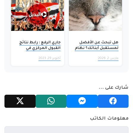
هل تبحث عن الأفضل
جاري الرفع : رابط نتائج
لمستقبل أبنائك؟ نظام
القبول المركزي في
نور: بوابتك لتسجيل
الجامعات والكليات
مارس 2, 2026
أكتوبر 29, 2023
الطلاب بخطوات سهلة!
والمعاهد العراقية 2023
شارك على ...
معلومات الكاتب