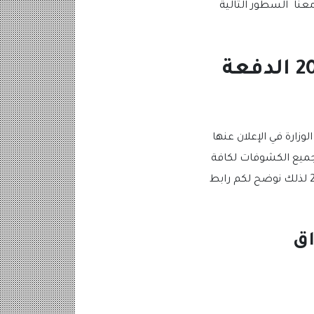
عنا السطور التالية
اسماء المشمولين في الرعاية الاجتماعية 2023 الدفعة
زارة في الإعلان عنها
 جميع الكشوفات لكافة
المحافظات لكي تبدأ عمليات صرف المستحقات في موعدها المذكور في الكشوفات وهو 1-11-2023 لذلك نوضح لكم رابط
اق