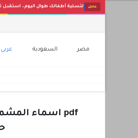
أغاني البيبي المفضلة.. تردد قناة وناسة بيبي 2026 Wanasah Baby TV على النايل سات
عاجل
أغاني البيبي المفضلة.. تردد قناة طيور الجنة 2026 Toyor Al-Janah على 
تردد قناة وناسة 2026: محتوى ترفيهي تعليمي مميز للأطفال
رابط الاستعلام عن نتائج الامتحانات برق
موعد مباراة الأهلي القادمة في الدوري ال
مصر
السعودية
عربي 
ح