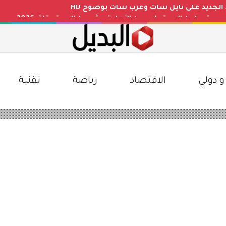
دة.. رابط الاستعلام عن الأهلية وشروط الاستحقاق 2026
 الإجازات المطولة بالتعليم السعودي.. توضيح رسمي وتفاصيل ا
ليوم في مصر مقابل الجنيه المصري بعد التغيرات الأخيرة
 بأعلى جودة HD على نايل سات
و دولي
الاقتصاد
رياضة
تقنية