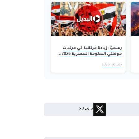
رسميًا: زيادة مرتقبة في مرتبات
موظفي الحكومة المصرية 2026..
تفاصيل الموعد وقرارات هامة حول
يناير 30, 2026
مستحقات يناير
منصة X