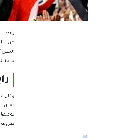
منحة 100 جنيه على بطاقة التموين وهذا ما سوف نستعرضه لكم خلال السطور التالية….
رابط 
وكان ال
توجيهات
ظروف ال