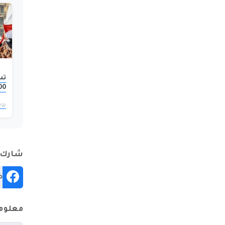
تس
1000 جنيه 
يونيو 
شارك ع
ف
معلوم