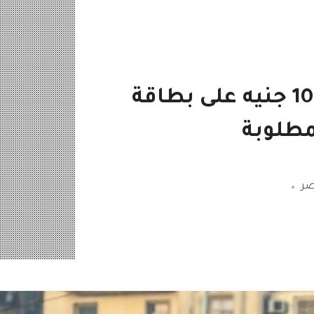
“اللي مسجلش خسران” رابط التسجيل في منحة 100 جنيه على بطاقة
صر