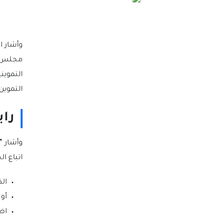
مجلس ال
التموين
التموين هذا 
رابط 
اتباع ال
الذ
أو
اض