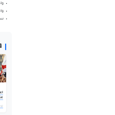
نيه
ب.
ض.

مر
 2023