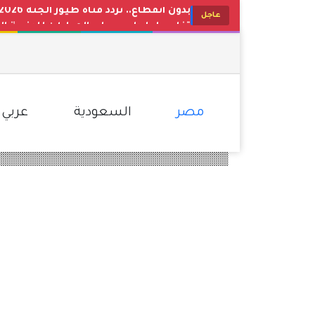
تفاصيل إيداع حساب المواطن للدفعة الجدي
عاجل
حقيقة تعديل التقويم الدراسي ومواعيد
مفاجأة في عيار 21 اليوم.. تراجع جديد في أسعار الذهب بمصر وتحديث مباشر لأسواق الصاغة
تحديث البنوك والشركات.. سعر الدولار ا
لتسلية أطفالك طوال اليوم.. استقبل تردد قناة كراميش 2026 الجديد
مصر
السعودية
عربي 