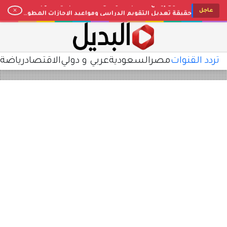
حقيقة تعديل التقويم الدراسي ومواعيد الإجازات المطولة بالتعليم السعودي.. توضيح رسمي وتفاصيل المخطط
عاجل
مفاجأة في عيار 21 اليوم.. تراجع جديد في أسعار الذهب بمصر وتحديث مباشر لأسواق الصاغة
تحديث البنوك والشركات.. سعر الدولار اليوم في مصر مقابل الجنيه المصري بعد التغيرات الأخيرة
لتسلية أطفالك طوال اليوم.. استقبل تردد قناة كراميش 2026 الجديد بأعلى جودة HD على نايل سات
أغاني البيبي المفضلة.. تردد قناة وناسة بيبي 2026 Wanasah Baby TV على النايل سات بجودة HD
تردد القنوات
مصر
السعودية
عربي و دولي
الاقتصاد
رياضة