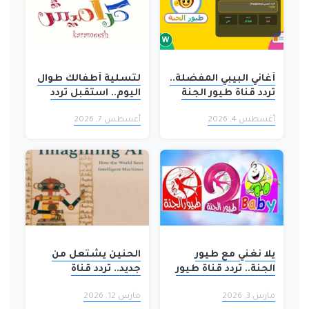
أغاني البيبي المفضلة..
لتسلية أطفالك طوال
تردد قناة طيور الجنة
اليوم.. استقبل تردد
2026 Toyor Al-Janah
قناة كراميش 2026
أغسطس 4, 2026
أغسطس 7, 2026
على نايل سات
الجديد بأعلى جودة HD
على نايل سات
يلا نغني مع طيور
الحنين يشتعل من
الجنة.. تردد قناة طيور
جديد.. تردد قناة
الجنة 2026 على النايل
سبيستون 2026 يثير
مارس 3, 2026
مارس 12, 2026
سات بجودة HD
جنون التسعينات