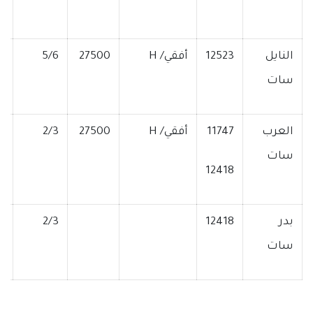
النايل
12523
أفقي/ H
27500
5/6
D
سات
العرب
11747
أفقي/ H
27500
2/3
D
سات
12418
بدر
12418
2/3
D
سات