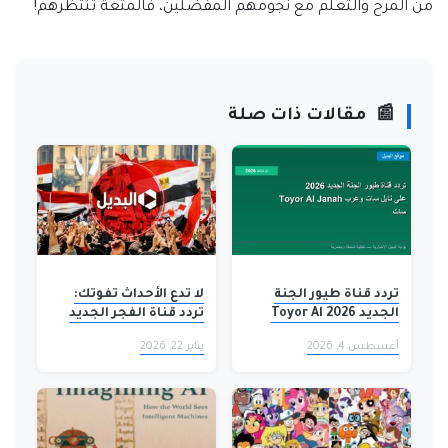
من المرح والتعلم مع نجومهم المفضلين، فالمتعة تنتظرهم!
📰
مقالات ذات صلة
تردد قناة طيور الجنة
لا تدع الأحداث تفوتك:
الجديد 2026 Toyor Al
تردد قناة الفجر الجديد
Janah على نايل سات
يكشف عن قصة حب
أغسطس 4, 2026
يناير 22, 2026
وعرب سات
تركية آسرة تجتاح
الشاشات!