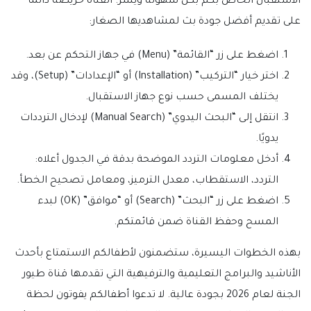
الاستقبال الخاص بكم بكل سهولة ويسر. القناة حريصة دائمًا
على تقديم أفضل جودة بث لمشاهديها الصغار:
اضغط على زر “القائمة” (Menu) في جهاز التحكم عن بعد.
اختر خيار “التركيب” (Installation) أو “الإعدادات” (Setup)، وقد
يختلف المسمى حسب نوع جهاز الاستقبال.
انتقل إلى “البحث اليدوي” (Manual Search) لإدخال الترددات
يدويًا.
أدخل معلومات التردد الموضحة بدقة في الجدول أعلاه:
التردد، الاستقطاب، معدل الترميز، ومعامل تصحيح الخطأ.
اضغط على زر “البحث” (Search) أو “موافق” (OK) لبدء
المسح وحفظ القناة ضمن قائمتكم.
بهذه الخطوات اليسيرة، ستضمنون لأطفالكم الاستمتاع بأحدث
الأناشيد والبرامج التعليمية والترفيهية التي تقدمها قناة طيور
الجنة لعام 2026 بجودة عالية. لا تدعوا أطفالكم يفوتون لحظة