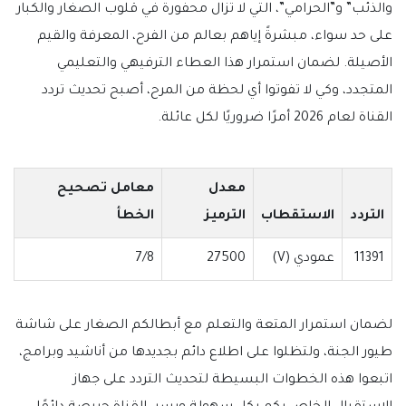
والذئب” و”الحرامي”، التي لا تزال محفورة في قلوب الصغار والكبار
على حد سواء، مبشرةً إياهم بعالم من الفرح، المعرفة والقيم
الأصيلة. لضمان استمرار هذا العطاء الترفيهي والتعليمي
المتجدد، وكي لا تفوتوا أي لحظة من المرح، أصبح تحديث تردد
القناة لعام 2026 أمرًا ضروريًا لكل عائلة.
معدل
معامل تصحيح
التردد
الاستقطاب
الترميز
الخطأ
11391
عمودي (V)
27500
7/8
لضمان استمرار المتعة والتعلم مع أبطالكم الصغار على شاشة
طيور الجنة، ولتظلوا على اطلاع دائم بجديدها من أناشيد وبرامج،
اتبعوا هذه الخطوات البسيطة لتحديث التردد على جهاز