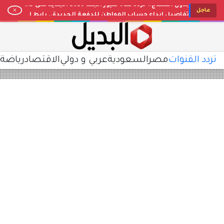
تفاصيل إيداع حساب المواطن للدفعة الجديدة.. رابط الاستعلام عن الأهلية وشروط الاستحقاق 2026
عاجل
حقيقة تعديل التقويم الدراسي ومواعيد الإجازات المطولة بالتعليم السعودي.. توضيح رسمي وتفاصيل المخطط
مفاجأة في عيار 21 اليوم.. تراجع جديد في أسعار الذهب بمصر وتحديث مباشر لأسواق الصاغة
تحديث البنوك والشركات.. سعر الدولار اليوم في مصر مقابل الجنيه المصري بعد التغيرات الأخيرة
لتسلية أطفالك طوال اليوم.. استقبل تردد قناة كراميش 2026 الجديد بأعلى جودة HD على نايل سات
تردد القنوات
مصر
السعودية
عربي و دولي
الاقتصاد
رياضة