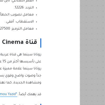
القمر الصناعي: نايل س
التردد: 12226.
معامل تصويب الخطأ: 5/6
الاستقطاب: أفقي..
معامل الترميز: 27500.
قناة Rotana Cinema روتانا سينما
عل
روتانا سينما علامة مميزة عل
جداً وصوت واضح وقوي يستمت
ومشاهدة الجديدة، كما تهت
قد يهمك أيضاً:
“Amou Yazid” تردد قناة عمو يزيد 2023 على النايل سات