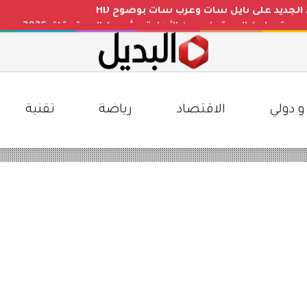
دة.. رابط الاستعلام عن الأهلية وشروط الاستحقاق 2026
 الإجازات المطولة بالتعليم السعودي.. توضيح رسمي وتفاصيل ا
ليوم في مصر مقابل الجنيه المصري بعد التغيرات الأخيرة
 بأعلى جودة HD على نايل سات
و دولي
الاقتصاد
رياضة
تقنية