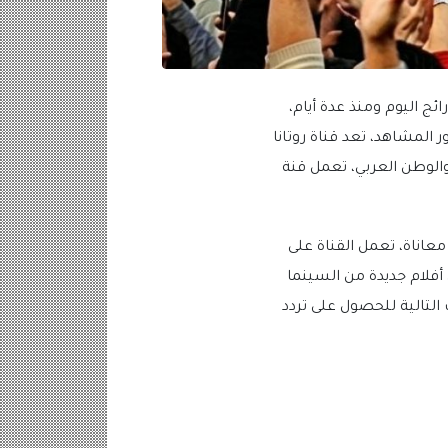
بع شبكة قنوات روتانا سينما الكبير والصغير لذلك نجد أن البحث تردد روتانا سينما الجديد 2023 رائج اليوم ومنذ عدة أيام،
 المشاهد، تعد قناة روتانا
الوطن العربي، تعمل قنة
عاناة، تعمل القناة على
 أفلام جديدة من السينما
التالية للحصول على تردد