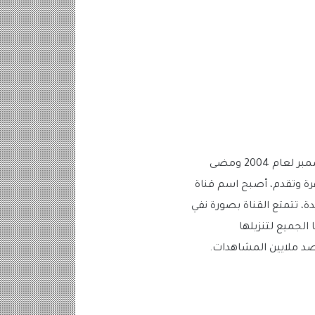
روتانا سينما هي قناة عربية مقرها الرئيسي دبي في الإمارات العربية المتحدة، تم انطلاقها في ديسمبر لعام 2004 ومضى
 من شهرة وتقدم، أصبح اسم قناة
دة، تتمتع القناة بصورة نفي
لجميع لتنزيلها
د ملايين المشاهدات.