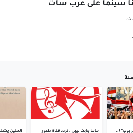
انا سينما على عرب سات
ات.
لة
بوب”؟..
ماما جابت بيبي.. تردد قناة طيور
الحنين يشتعل