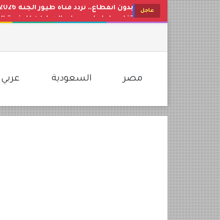
تفاصيل إيداع حساب المواطن للدفعة الجدي
عاجل
حقيقة تعديل التقويم الدراسي ومواعيد
مفاجأة في عيار 21 اليوم.. تراجع جديد في أسعار الذهب بمصر وتحديث مباشر لأسواق الصاغة
تحديث البنوك والشركات.. سعر الدولار ا
لتسلية أطفالك طوال اليوم.. استقبل تردد قناة كراميش 2026 الجديد
مصر
السعودية
عربي 