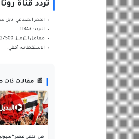
تردد قناة روت
القمر الصناعي: نايل س
التردد: 11843.
معامل الترميز: 27500.
الاستقطاب: أفقي.
📰
مقالات ذات ص
هل انتهى عصر “سبونج 