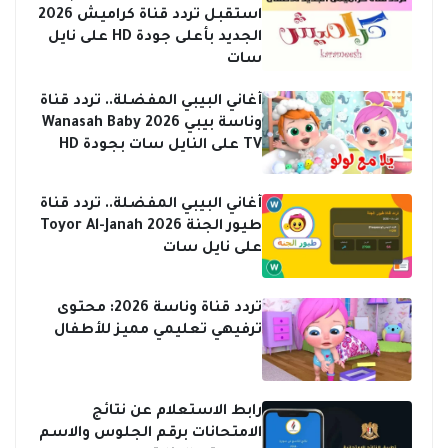
ا
H
استقبل تردد قناة كراميش 2026
ت
D
الجديد بأعلى جودة HD على نايل
أ
ا
سات
س
ل
ع
ج
أغاني البيبي المفضلة.. تردد قناة
ا
د
وناسة بيبي 2026 Wanasah Baby
ر
ي
TV على النايل سات بجودة HD
ا
د
ل
2
ص
0
أغاني البيبي المفضلة.. تردد قناة
ر
2
طيور الجنة 2026 Toyor Al-Janah
ف
6
على نايل سات
ع
ل
ى
تردد قناة وناسة 2026: محتوى
ن
ترفيهي تعليمي مميز للأطفال
ا
ي
ل
س
رابط الاستعلام عن نتائج
ا
الامتحانات برقم الجلوس والاسم