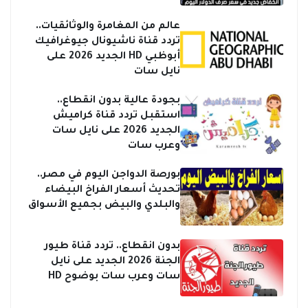
ف
ا
ي
ل
عالم من المغامرة والوثائقيات..
ا
و
تردد قناة ناشيونال جيوغرافيك
ل
ث
أبوظبي HD الجديد 2026 على
ب
ا
نايل سات
ن
ئ
و
ق
بجودة عالية بدون انقطاع..
ك
ي
استقبل تردد قناة كراميش
و
ا
الجديد 2026 على نايل سات
ا
ت
وعرب سات
ل
.
س
.
بورصة الدواجن اليوم في مصر..
و
ت
تحديث أسعار الفراخ البيضاء
ق
ر
ا
د
والبلدي والبيض بجميع الأسواق
ل
د
س
ق
بدون انقطاع.. تردد قناة طيور
و
ن
الجنة 2026 الجديد على نايل
د
ا
سات وعرب سات بوضوح HD
ا
ة
ء
ن
م
ا