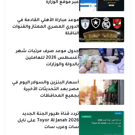
ت
عبر موقع الوزارة
موعد مباراة الأهلي القادمة في
الدوري المصري الممتاز والقنوات
الناقلة
جدول موعد صرف مرتبات شهر
أغسطس 2026 للعاملين
بالدولة والوزارات
أسعار البنزين والسولار اليوم في
مصر بعد التحديثات الأخيرة
بجميع المحافظات
تردد قناة طيور الجنة الجديد
2026 Toyor Al Janah على نايل
سات وعرب سات